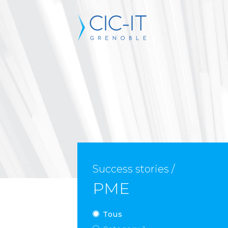
Success stories /
PME
Tous