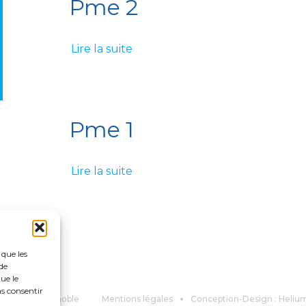
Pme 2
Lire la suite
Pme 1
Lire la suite
 que les
de
ue le
as consentir
26 CIC-IT Grenoble
Mentions légales
Conception-Design : Heli