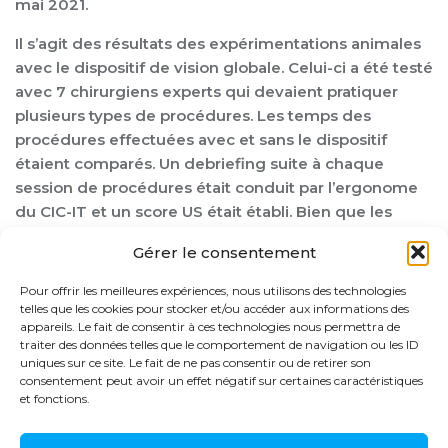
mai 2021.
Il s’agit des résultats des expérimentations animales
avec le dispositif de vision globale. Celui-ci a été testé
avec 7 chirurgiens experts qui devaient pratiquer
plusieurs types de procédures. Les temps des
procédures effectuées avec et sans le dispositif
étaient comparés. Un debriefing suite à chaque
session de procédures était conduit par l’ergonome
du CIC-IT et un score US était établi. Bien que les
temps des procédures avec et sans le dispositif ne
Gérer le consentement
soient pas significativement différents, les résultats
de ces expérimentations sont très encourageants.
Pour offrir les meilleures expériences, nous utilisons des technologies
L’analyse ergonomique effectuée a permis de
telles que les cookies pour stocker et/ou accéder aux informations des
appareils. Le fait de consentir à ces technologies nous permettra de
montrer l’acceptabilité du nouveau dispositif, de
traiter des données telles que le comportement de navigation ou les ID
souligner les avantages à utiliser le dispositif dans
uniques sur ce site. Le fait de ne pas consentir ou de retirer son
des situations mieux définies et de proposer de
consentement peut avoir un effet négatif sur certaines caractéristiques
et fonctions.
nouvelles pistes d’amélioration du dispositif.