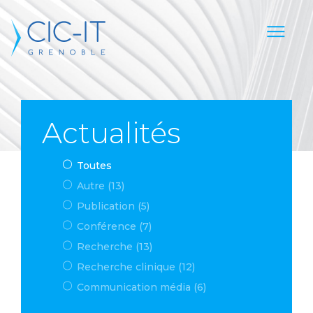
Actualités
Toutes
Autre (13)
Publication (5)
Conférence (7)
Recherche (13)
Recherche clinique (12)
Communication média (6)