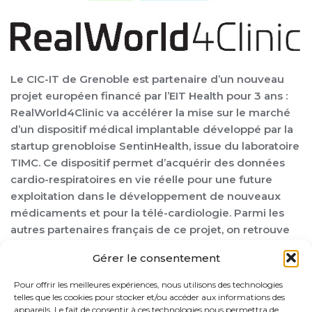
Le CIC-IT de Grenoble est partenaire d’un nouveau
projet européen financé par l’EIT Health pour 3 ans :
RealWorld4Clinic va accélérer la mise sur le marché
d’un dispositif médical implantable développé par la
startup grenobloise SentinHealth, issue du laboratoire
TIMC. Ce dispositif permet d’acquérir des données
cardio-respiratoires en vie réelle pour une future
exploitation dans le développement de nouveaux
médicaments et pour la télé-cardiologie. Parmi les
autres partenaires français de ce projet, on retrouve
le Living Lab MADOPA, le laboratoire INSERM LTSI et le
Gérer le consentement
CHU de Rennes. Les CHU de Grenoble-Alpes et de
Rennes sont impliqués dans l’étude clinique qui doit
Pour offrir les meilleures expériences, nous utilisons des technologies
conduire au marquage CE du dispositif. La réunion de
telles que les cookies pour stocker et/ou accéder aux informations des
appareils. Le fait de consentir à ces technologies nous permettra de