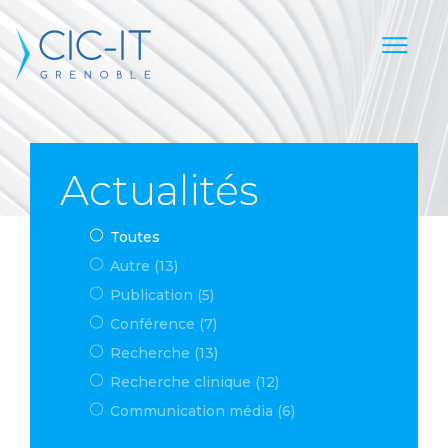
Actualités
Toutes
Autre (13)
Publication (5)
Conférence (7)
Recherche (13)
Recherche clinique (12)
Communication média (6)