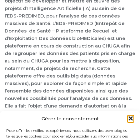
objectif de développer et mettre en œuvre des
projets d’Intelligence Artificielle (IA) au sein de de
l’EDS-PREDIMED, pour l’analyse de ces données
massives de Santé. L’EDS-PREDIMED (Entrepôt de
Données de Santé – Plateforme de Recueil et
d’Exploitation Des données bIoMEDicales) est une
plateforme en cours de construction au CHUGA afin
de regrouper les données des patients pris en charge
au sein du CHUGA pour les mettre à disposition,
notamment, de projets de recherche. Cette
plateforme offre des outils big data (données
massives), pour explorer de façon simple et rapide
l’ensemble des données disponibles, ainsi que des
nouvelles possibilités pour l’analyse de ces données.
Elle a fait l’objet d’une demande d’autorisation à la
CNIL fin 2018. Dans ce contexte, Katia sera chargée
Gérer le consentement
de: la mise en œuvre de méthodes d’IA telles que
l’apprentissage machine sur les données de l’EDS, le
Pour offrir les meilleures expériences, nous utilisons des technologies
développement de preuves de concepts, le
telles que les cookies pour stocker et/ou accéder aux informations des