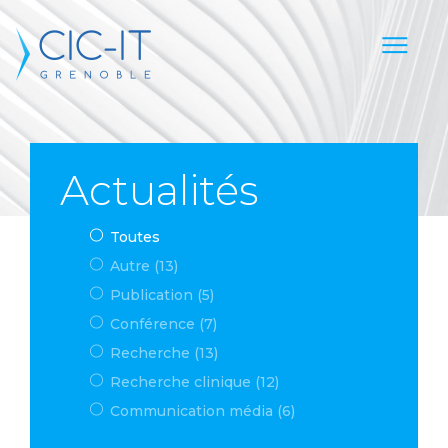
Actualités
Toutes
Autre (13)
Publication (5)
Conférence (7)
Recherche (13)
Recherche clinique (12)
Communication média (6)