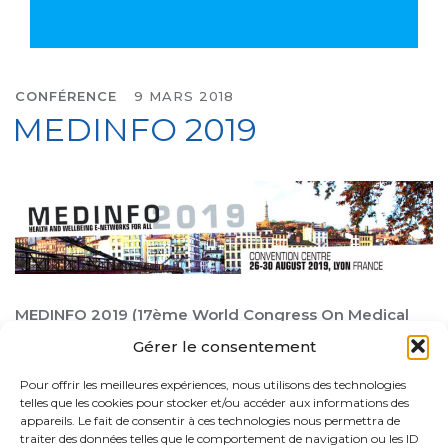
CONFÉRENCE
9 MARS 2018
MEDINFO 2019
MEDINFO 2019 (17ème World Congress On Medical
And Health Informatics) aura lieu à Lyon du 26 au 30
Gérer le consentement
août 2019.
Pour offrir les meilleures expériences, nous utilisons des technologies
L’Association française d’Informatique Médicale (AIM),
telles que les cookies pour stocker et/ou accéder aux informations des
appareils. Le fait de consentir à ces technologies nous permettra de
présidée par Philippe Cinquin, a en charge
traiter des données telles que le comportement de navigation ou les ID