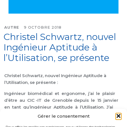
AUTRE
9 OCTOBRE 2018
Christel Schwartz, nouvel
Ingénieur Aptitude à
l’Utilisation, se présente
Christel Schwartz, nouvel Ingénieur Aptitude à
l’Utilisation, se présente :
Ingénieur biomédical et ergonome, j’ai le plaisir
d’être au CIC -IT de Grenoble depuis le 15 janvier
en tant qu’ingénieur Aptitude à l’Utilisation. J’ai
travaillé auparavant en tant qu’ingénieur
Gérer le consentement
d’application en Neuromodulation et en
Pour offrir les meilleures expériences, nous utilisons des technologies