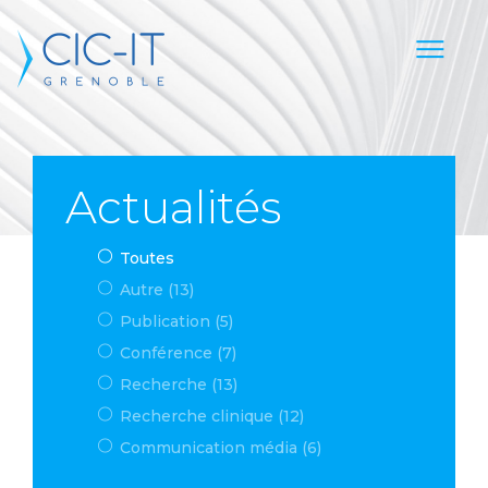
Actualités
Toutes
Autre (13)
Publication (5)
Conférence (7)
Recherche (13)
Recherche clinique (12)
Communication média (6)